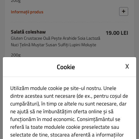
200g
Informații produs
Salată coleshaw
19.00 LEI
Gluten Crustacee Ouă Pește Arahide Soia Lactoză
Nuci Țelină Muștar Susan Sulfiți Lupini Moluște
200g
X
Cookie
Informații produs
Salată Asortată de sezon / Season Salad
19.00 LEI
Utilizăm module cookie pe site-ul nostru. Unele
Gluten Crustacee Ouă Pește Arahide Soia Lactoză
dintre acestea sunt necesare (de ex., pentru coșul de
Nuci Țelină Muștar Susan Sulfiți Lupini Moluște
cumpărături), în timp ce altele nu sunt necesare, dar
200g
ne ajută să ne îmbunătățim oferta online și să
funcționăm în mod economic. Consimțământul se
Informații produs
referă la toate modulele cookie preselectate sau
selectate de tine, stocarea aferentă a informațiilor