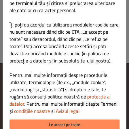
Salată de ardei copt
19.00 LEI
pe terminalul tău și citirea și prelucrarea ulterioare
Gluten Crustacee Ouă Pește Arahide Soia Lactoză
ale datelor cu caracter personal.
Nuci Țelină Muștar Susan Sulfiți Lupini Moluște
Îți poți da acordul cu utilizarea modulelor cookie care
Informații produs
nu sunt necesare dând clic pe CTA „Le accept pe
toate” sau dezacordul, dând clic pe „Le refuz pe
toate”. Poți accesa oricând aceste setări și poți
dezactiva oricând modulele cookie (în politica de
protecție a datelor și în subsolul site-ului nostru).
Pentru mai multe informații despre procedurile
Modificare setări cookie-uri
utilizate, terminologie (de ex., „module cookie”,
Contactează-ne
„marketing” și „statistică”) și drepturile tale, te
Politica de confidențialitate
rugăm să consulți politica noastră de
protecție a
Termeni și condiții
datelor
. Pentru mai multe informații citește Termenii
Aviz juridic
și
condițiile noastre
și
Avizul legal
.
METODE DE PLATĂ PENTRU RIDICARE
Le accept pe toate