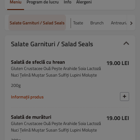
Meniu
Program de lucru
Info
Alergeni
Salate Garnituri / Salad Seals
Toate
Brunch
Antreuri/Appeti
Salate Garnituri / Salad Seals
Salată de sfeclă cu hrean
19.00 LEI
Gluten Crustacee Ouă Pește Arahide Soia Lactoză
Nuci Țelină Muștar Susan Sulfiți Lupini Moluște
200g
Informații produs
Salată de murături
19.00 LEI
Gluten Crustacee Ouă Pește Arahide Soia Lactoză
Nuci Țelină Muștar Susan Sulfiți Lupini Moluște