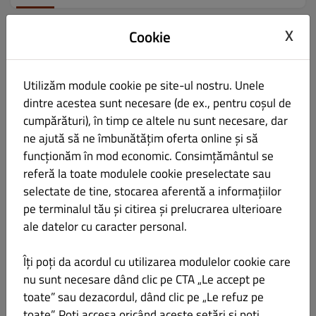
X
Cookie
Ciorbe
Toate
Brunch
Antreuri/Appetizers
Snacks
Fel P
Ciorbe
Utilizăm module cookie pe site-ul nostru. Unele
dintre acestea sunt necesare (de ex., pentru coșul de
cumpărături), în timp ce altele nu sunt necesare, dar
Supă cremă de roșii cu mozzarella ciliegine
23.00 LEI
ne ajută să ne îmbunătățim oferta online și să
funcționăm în mod economic. Consimțământul se
referă la toate modulele cookie preselectate sau
selectate de tine, stocarea aferentă a informațiilor
pe terminalul tău și citirea și prelucrarea ulterioare
Supa / ciorba zilei
22.00 LEI
ale datelor cu caracter personal.
Îți poți da acordul cu utilizarea modulelor cookie care
nu sunt necesare dând clic pe CTA „Le accept pe
toate” sau dezacordul, dând clic pe „Le refuz pe
toate”. Poți accesa oricând aceste setări și poți