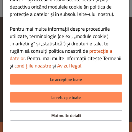
dezactiva oricând modulele cookie (în politica de
protecție a datelor și în subsolul site-ului nostru).
Pentru mai multe informații despre procedurile
Modificare setări cookie-uri
utilizate, terminologie (de ex., „module cookie”,
Contactează-ne
„marketing” și „statistică”) și drepturile tale, te
Politica de confidențialitate
rugăm să consulți politica noastră de
protecție a
Termeni și condiții
datelor
. Pentru mai multe informații citește Termenii
Aviz juridic
și
condițiile noastre
și
Avizul legal
.
METODE DE PLATĂ PENTRU RIDICARE
Le accept pe toate
Le refuz pe toate
Mai multe detalii
Comanda mea:
0.00 LEI