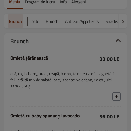
Meniu
Program de lucru
Info
Alergeni
Brunch
Toate
Brunch
Antreuri/Appetizers
Snacks
Fel
Brunch
Omletă țărănească
33.00 LEI
ouă, roșii cherry, ardei, ceapă, bacon, telemea vacă, baghetă 2
felii prăjită mix de salată: baby spanac, valeriana, ridichi, ulei,
sare - 350g
Omletă cu baby spanac și avocado
36.00 LEI