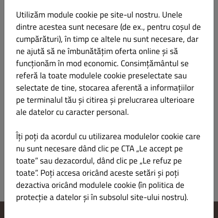
Utilizăm module cookie pe site-ul nostru. Unele
ardei gras, roșii proaspete și roșii din conservă, 2 ouă, ceapă
dintre acestea sunt necesare (de ex., pentru coșul de
verde, brânză
cumpărături), în timp ce altele nu sunt necesare, dar
feta, pătrunjel, sare, piper, pâine prăjită, ardei iute, chimion -
450g
ne ajută să ne îmbunătățim oferta online și să
funcționăm în mod economic. Consimțământul se
referă la toate modulele cookie preselectate sau
selectate de tine, stocarea aferentă a informațiilor
Clătite americane cu nutella
44.00 LEI
pe terminalul tău și citirea și prelucrarea ulterioare
ale datelor cu caracter personal.
făină, lapte, zahăr vanilat, ouă, nutella, căpșuni - 470g
Îți poți da acordul cu utilizarea modulelor cookie care
nu sunt necesare dând clic pe CTA „Le accept pe
toate” sau dezacordul, dând clic pe „Le refuz pe
toate”. Poți accesa oricând aceste setări și poți
dezactiva oricând modulele cookie (în politica de
protecție a datelor și în subsolul site-ului nostru).