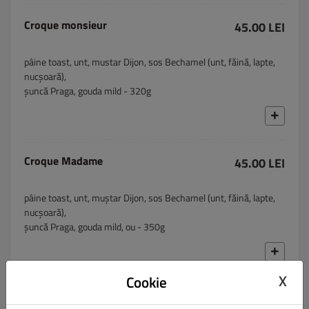
Croque monsieur
45.00 LEI
pâine toast, unt, mustar Dijon, sos Bechamel (unt, făină, lapte,
nucșoară),
șuncă Praga, gouda mild - 320g
Croque Madame
45.00 LEI
pâine toast, unt, muștar Dijon, sos Bechamel (unt, făină, lapte,
nucșoară),
șuncă Praga, gouda mild, ou - 350g
X
Cookie
Shakshuka
52.00 LEI