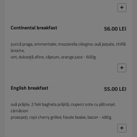
Continental breakfast
56.00 LEI
șuncă praga, emmentaler, mozzarella ciliegine, ouă poșate, chiflă
brioche,
unt, dulceață afine, căpsuni, orange juice - 600g
English breakfast
55.00 LEI
ouă prăjite, 2 felii bagheta prăjită, ciuperci sote cu pătrunjel,
cârnăciori
proaspeți, roșii cherry grilled, fasole boabe, bacon - 480g