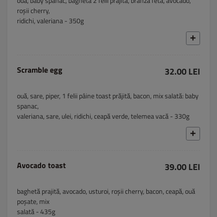
ouă, baby spanac, baghetă 2 felii prăjită, brânză feta, avocado,
roșii cherry,
ridichi, valeriana - 350g
Scramble egg
32.00 LEI
ouă, sare, piper, 1 felii pâine toast prăjită, bacon, mix salată: baby
spanac,
valeriana, sare, ulei, ridichi, ceapă verde, telemea vacă - 330g
Avocado toast
39.00 LEI
baghetă prajită, avocado, usturoi, roșii cherry, bacon, ceapă, ouă
poșate, mix
salată - 435g