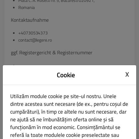
Piata C. A. Rosetti nr. 5, Bucuresti 020921,
Romania
Kontaktaufnahme
+40730534373
contact@legere.ro
ggf. Registergericht & Registernummer
X
Cookie
ggf. Umsatzsteuer-Identifikationsnummer gem. § 27 a
Umsatzsteuergesetz:
Utilizăm module cookie pe site-ul nostru. Unele
dintre acestea sunt necesare (de ex., pentru coșul de
VAT:
cumpărături), în timp ce altele nu sunt necesare, dar
ggf. Geschäftsführer:
ne ajută să ne îmbunătățim oferta online și să
funcționăm în mod economic. Consimțământul se
referă la toate modulele cookie preselectate sau