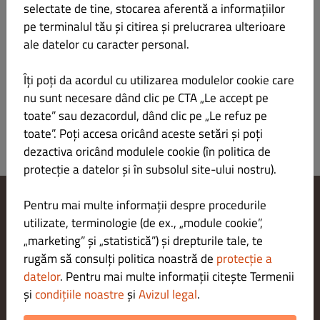
selectate de tine, stocarea aferentă a informațiilor
Verantwortlicher gemäß § 55 Abs.2 RStV
pe terminalul tău și citirea și prelucrarea ulterioare
Plattform der EU-Kommission zur Online-
ale datelor cu caracter personal.
Streitbeilegung:
Îți poți da acordul cu utilizarea modulelor cookie care
https://ec.europa.eu/consumers/odr/main/index.cfm
nu sunt necesare dând clic pe CTA „Le accept pe
toate” sau dezacordul, dând clic pe „Le refuz pe
toate”. Poți accesa oricând aceste setări și poți
dezactiva oricând modulele cookie (în politica de
protecție a datelor și în subsolul site-ului nostru).
Pentru mai multe informații despre procedurile
Modificare setări cookie-uri
utilizate, terminologie (de ex., „module cookie”,
Contactează-ne
„marketing” și „statistică”) și drepturile tale, te
Politica de confidențialitate
rugăm să consulți politica noastră de
protecție a
Termeni și condiții
datelor
. Pentru mai multe informații citește Termenii
Aviz juridic
și
condițiile noastre
și
Avizul legal
.
METODE DE PLATĂ PENTRU RIDICARE